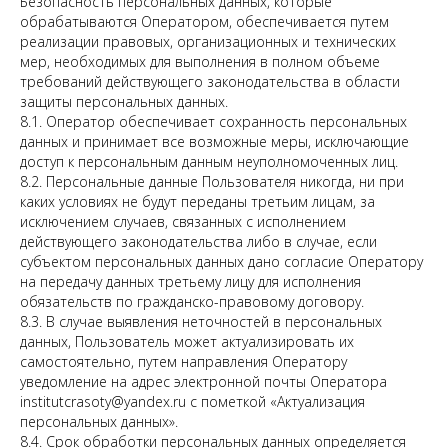
Безопасность персональных данных, которые
обрабатываются Оператором, обеспечивается путем
реализации правовых, организационных и технических
мер, необходимых для выполнения в полном объеме
БЕСПЛАТНАЯ
КОНСУЛЬТАЦИЯ
требований действующего законодательства в области
КОСМЕТОЛОГА
защиты персональных данных.
8.1. Оператор обеспечивает сохранность персональных
Оставьте заявку прямо сейчас и узнайте
данных и принимает все возможные меры, исключающие
подробнее о наших услугах и акциях!
доступ к персональным данным неуполномоченных лиц.
8.2. Персональные данные Пользователя никогда, ни при
Ваше имя
каких условиях не будут переданы третьим лицам, за
исключением случаев, связанных с исполнением
действующего законодательства либо в случае, если
субъектом персональных данных дано согласие Оператору
+7
на передачу данных третьему лицу для исполнения
обязательств по гражданско-правовому договору.
Я даю согласие на обработку моих персональных
8.3. В случае выявления неточностей в персональных
данных и ознакомлен(а) с
политикой
конфиденциальности
данных, Пользователь может актуализировать их
самостоятельно, путем направления Оператору
Записаться
уведомление на адрес электронной почты Оператора
institutcrasoty@yandex.ru с пометкой «Актуализация
персональных данных».
8.4. Срок обработки персональных данных определяется