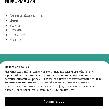
ИНФОРМАЦИЯ
Акции и абонементы
Цены
Услуги
Отзывы
О клинике
Контакты
© 2025 Институт красоты «Новая Эра».
Менеджер cookies
Все изображения, логотипы и товарные знаки,
Мы используем файлы cookie и аналогичные технологии для обеспечения
используемые на сайте, предназначены исключительно
корректной работы сайта, анализа его использования, а также для показа
для иллюстративных целей.
персонализированной рекламы. Подробнее о целях и способах обработки данных
вы можете узнать в нашей
Политике обработки персональных данных
Если вы являетесь правообладателем какого-либо
в отношении файлов cookie
и в
Политике конфиденциальности.
Вы можете
материала и считаете, что его использование нарушает
выбрать, какие файлы cookie разрешить, или принять все.
ваши права, пожалуйста, свяжитесь с нами для его
удаления или корректного оформления.
Принять все