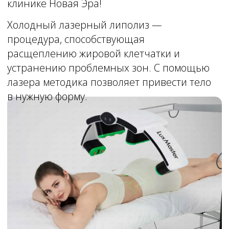
выручку приходится призвать методы
аппаратной косметологии: лазерный
диодный липолиз.
Сеанс не предусматривает хирургического
вмешательства, безопасен для здоровья и
позволяет добиться устранения
беспокоящих несовершенств.
Лазерный диодный липолиз не
затрагивает кровеносные сосуды, не
сказывается на системе периферических
нервов или кожных покровах.
Направленные световые лучи
провоцируют распад жировой клетчатки,
высвобождая содержащиеся там воду,
жирные кислоты. Когда они выходят в
межклеточное пространство, клетки
сокращаются. Одновременно с ними
уменьшаются объемы ткани, а продукты
распада в итоге спокойно выходят из
организма естественным образом.
Методика не травматична. Воздействием
направленных световых лучей получается