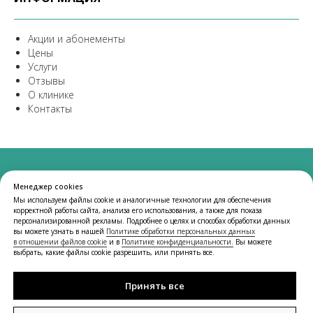
Акции и абонементы
Цены
Услуги
Отзывы
О клинике
Контакты
© 2025 Институт красоты «Новая Эра».
Менеджер cookies
Все изображения, логотипы и товарные знаки,
Мы используем файлы cookie и аналогичные технологии для обеспечения
используемые на сайте, предназначены исключительно
корректной работы сайта, анализа его использования, а также для показа
для иллюстративных целей.
персонализированной рекламы. Подробнее о целях и способах обработки данных
вы можете узнать в нашей
Политике обработки персональных данных
Если вы являетесь правообладателем какого-либо
в отношении файлов cookie
и в
Политике конфиденциальности.
Вы можете
материала и считаете, что его использование нарушает
выбрать, какие файлы cookie разрешить, или принять все.
ваши права, пожалуйста, свяжитесь с нами для его
удаления или корректного оформления.
Принять все