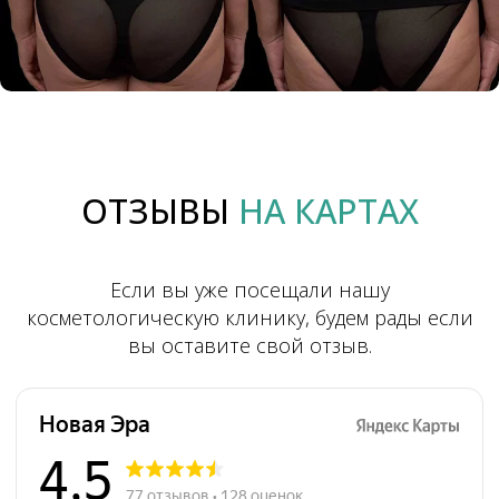
БЕСПЛАТНАЯ
КОНСУЛЬТАЦИЯ
КОСМЕТОЛОГА
Оставьте заявку прямо сейчас и узнайте
подробнее о наших услугах и акциях!
Ваше имя
ОТЗЫВЫ
НА КАРТАХ
+7
Я даю согласие на обработку моих персональных
данных и ознакомлен(а) с
политикой
Если вы уже посещали нашу
конфиденциальности
косметологическую клинику, будем рады если
Записаться
вы оставите свой отзыв.