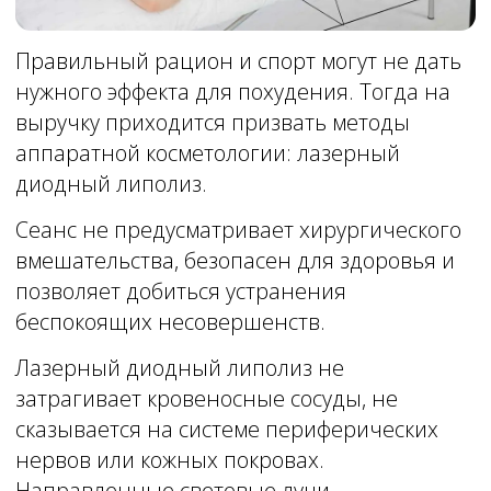
убрать до 5-7 см объема. Даже после
первого сеанса результат окажется
существенным и заметным.
Лазер Luxmaster Slim использует холодовую
терапию и может воздействовать на 10
участков тела, сокращая жировые клетки, не
разрушая и не причиняя им вреда. Затем
жир расходуется в виде энергии и
выводится естественным путем через
лимфатическую систему организма в
сочетании с физическими упражнениями и
достаточным потреблением воды.
Записаться