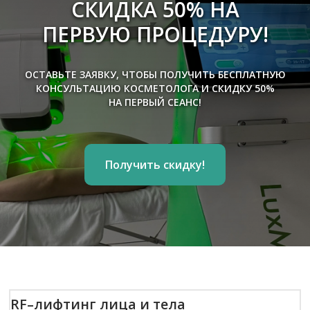
СКИДКА 50%
НА
ПЕРВУЮ ПРОЦЕДУРУ!
ОСТАВЬТЕ ЗАЯВКУ, ЧТОБЫ ПОЛУЧИТЬ БЕСПЛАТНУЮ
КОНСУЛЬТАЦИЮ КОСМЕТОЛОГА И СКИДКУ 50%
НА ПЕРВЫЙ СЕАНС!
RF–лифтинг лица и тела
Ультразвуковой SMAS-лифтинг
Получить скидку!
Хайдрафешл (Hydrafacial)
Холодная плазма
Фотоомоложение
Фонофорез — безинъекционная
мезотерапия лица
Лазерное похудение
Криoлипoлиз
LPG-массаж