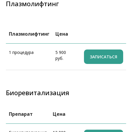
Плазмолифтинг
+7
Я даю согласие на обработку моих персональных
данных и ознакомлен(а) с
политикой
конфиденциальности
Плазмолифтинг
Цена
Записаться
1 процедура
5 900
ЗАПИСАТЬСЯ
руб.
Биоревитализация
Препарат
Цена