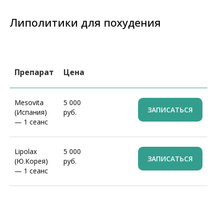
Липолитики для похудения
Препарат
Цена
Mesovita
5 000
ЗАПИСАТЬСЯ
(Испания)
руб.
— 1 сеанс
БЕСПЛАТНАЯ
КОНСУЛЬТАЦИЯ
Lipolax
5 000
КОСМЕТОЛОГА
ЗАПИСАТЬСЯ
(Ю.Корея)
руб.
Оставьте заявку прямо сейчас и узнайте
— 1 сеанс
подробнее о наших услугах и акциях!
Ваше имя