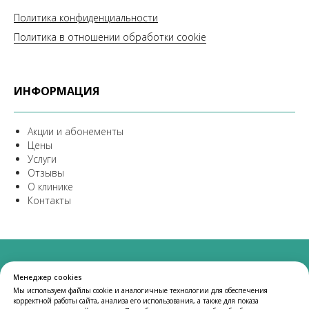
Политика конфиденциальности
Политика в отношении обработки cookie
ИНФОРМАЦИЯ
Акции и абонементы
Цены
Услуги
Отзывы
О клинике
Контакты
© 2025 Институт красоты «Новая Эра».
Менеджер cookies
Все изображения, логотипы и товарные знаки,
Мы используем файлы cookie и аналогичные технологии для обеспечения
используемые на сайте, предназначены исключительно
корректной работы сайта, анализа его использования, а также для показа