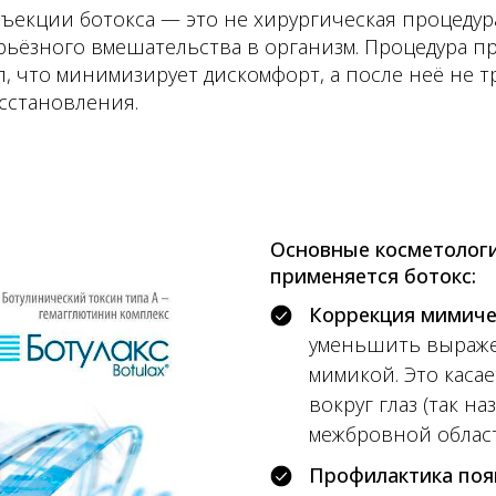
ъекции ботокса — это не хирургическая процедура
рьёзного вмешательства в организм. Процедура п
л, что минимизирует дискомфорт, а после неё не т
сстановления.
Основные косметологи
применяется ботокс:
Коррекция мимиче
уменьшить выраже
мимикой. Это касае
вокруг глаз (так н
межбровной област
Профилактика поя