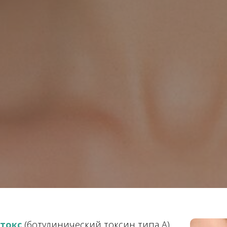
токс
(ботулинический токсин типа A)