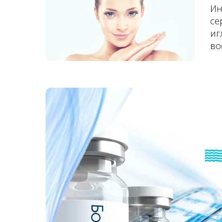
Ин
се
иг
во