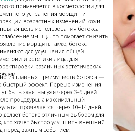
роко применяется в косметологии для
еменного устранения морщин и
ррекции возрастных изменений кожи.
новная цель использования ботокса —
сслабление мышц, что помогает снизить
оявление морщин. Также, ботокс
именяют для улучшения общей
мметрии и эстетики лица, для
рректировки различных эстетических
облем.
но из главных преимуществ ботокса —
о быстрый эффект. Первые изменения
гут быть заметны уже через 3–5 дней
сле процедуры, а максимальный
зультат проявляется через 10–14 дней.
о делает ботокс отличным выбором для
х, кто хочет быстро улучшить внешний
д перед важным событием.