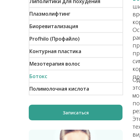
Липолитики для похудения
ши
Плазмолифтинг
вр
ко
Биоревитализация
Ос
ра
Profhilo (Профайло)
пр
Контурная пластика
пр
си
Мезотерапия волос
ко
Ботокс
пр
Од
эт
Полимолочная кислота
мо
по
ре
Записаться
Эт
те
ви