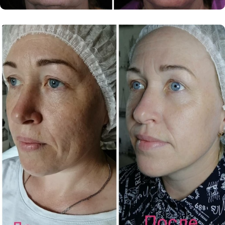
БЕСПЛАТНАЯ
КОНСУЛЬТАЦИЯ
КОСМЕТОЛОГА
Оставьте заявку прямо сейчас и узнайте
подробнее о наших услугах и акциях!
Ваше имя
+7
Я даю согласие на обработку моих персональных
данных и ознакомлен(а) с
политикой
конфиденциальности