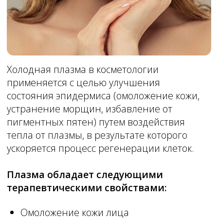
Мешки и отечность под глазами;
Лифтинг наружного угла глаза
Косметическая процедура с применением
Шлифовка кожи лица, шеи и живота
холодной плазмы осуществляется
специальной ручкой (плазмолайнера). Во
время проведения терапевтического
сеанса специалист воздействует «ручкой»
на кожные участки, не прикасаясь
прибором (расстояние в несколько мм).
Холодная плазма в косметологии
применяется для решения множества
дерматологических проблем. В результате
активизируется процесс регенерации
клеток и образование коллагена, а также
плазма оказывает бактерицидное
действие. В результате кожа
омолаживается, устраняются рубцы и
акне.
Записаться