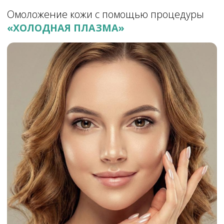
Холодная плазма в косметологии
применяется с целью улучшения
состояния эпидермиса (омоложение кожи,
устранение морщин, избавление от
пигментных пятен) путем воздействия
тепла от плазмы, в результате которого
ускоряется процесс регенерации клеток.
Плазма обладает следующими
терапевтическими свойствами:
Омоложение кожи лица
Коррекция овала лица, второго
подбородка, нависших век
Устранения мелких и глубоких
морщин;
Устранения веснушек, папиллом и
родинок;
Удаления рубцов, шрамов или
растяжек;
Устранения акне (прыщей);
Омоложение кистей рук