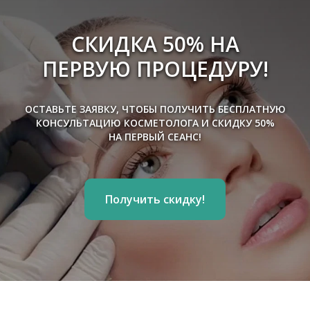
СКИДКА 50%
НА
ПЕРВУЮ ПРОЦЕДУРУ!
ОСТАВЬТЕ ЗАЯВКУ, ЧТОБЫ ПОЛУЧИТЬ БЕСПЛАТНУЮ
КОНСУЛЬТАЦИЮ КОСМЕТОЛОГА И СКИДКУ 50%
НА ПЕРВЫЙ СЕАНС!
RF–лифтинг лица и тела
Ультразвуковой SMAS-лифтинг
Хайдрафешл (Hydrafacial)
Получить скидку!
Холодная плазма
Фотоомоложение
Фонофорез — безинъекционная
мезотерапия лица
Лазерное похудение
Криoлипoлиз