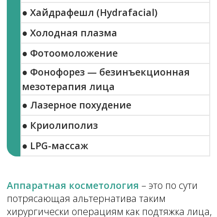
● Лазерное похудение
● Криoлипoлиз
● LPG-массаж
Аппаратная косметология
– это по сути
потрясающая альтернатива таким
хирургически операциям как подтяжка лица,
липосакция, коррекция фигуры.
Аппаратная косметология используется
давно и успешно доказала свою
эффективность. С ее помощью можно
вернуть коже сияние, упругость, тонус,
убрать практически все возрастные
изменения. Фактически – стереть годы.