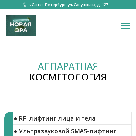
г. Санкт-Петербург, ул. Савушкина, д. 127
АППАРАТНАЯ
КОСМЕТОЛОГИЯ
● RF–лифтинг лица и тела
● Ультразвуковой SMAS-лифтинг
● Хайдрафешл (Hydrafacial)
● Холодная плазма
● Фотоомоложение
● Фонофорез — безинъекционная
мезотерапия лица