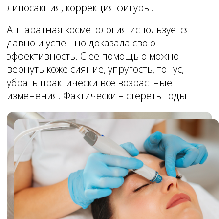
Несомненным плюсом почти всех процедур
аппаратной косметологии – короткий или
вовсе отсутствующий период реабилитации,
видимый эффект с первых суток после
процедуры.
Что же касается коррекции тела – то и здесь
аппаратная косметология не отстает!
Мы просим наших пациенток обязательно
делать фотографии до процедур. Потому что
после любого курса аппаратной
косметологии (подобранного в зависимости
от проблемы) они себя просто не узнают!
Цены, приведённые на сайте, не
окончательные, не являются публичной
офертой и носят информационный